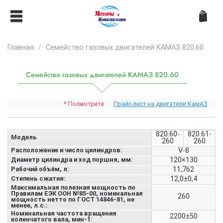
Главная
Семейство газовых двигателей КАМАЗ 820.60
Семейство газовых двигателей КАМАЗ 820.60
* Посмотрите
Прайс-лист на двигатели КамАЗ
820.60-
820.61-
Модель
260
260
Расположение и число цилиндров:
V-8
Диаметр цилиндра и ход поршня, мм:
120×130
Рабочий объём, л:
11,762
Степень сжатия:
12,0±0,4
Максимальная полезная мощность по
Правилам ЕЭК ООН №85-00, номинальная
260
мощность нетто по ГОСТ 14846-81, не
менее, л.с.:
Номинальная частота вращения
2200±50
коленчатого вала, мин-1: