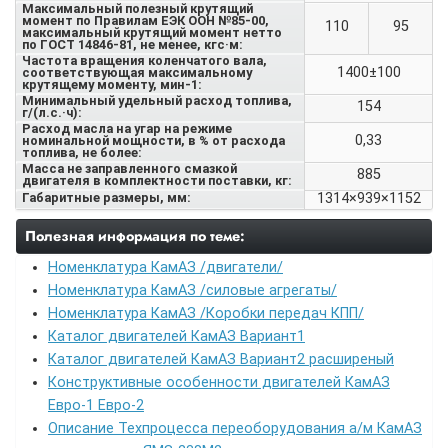
Максимальный полезный крутящий
момент по Правилам ЕЭК ООН №85-00,
110
95
максимальный крутящий момент нетто
по ГОСТ 14846-81, не менее, кгс·м:
Частота вращения коленчатого вала,
1400±100
соответствующая максимальному
крутящему моменту, мин-1:
Минимальный удельный расход топлива,
154
г/(л.с.·ч):
Расход масла на угар на режиме
0,33
номинальной мощности, в % от расхода
топлива, не более:
Масса не заправленного смазкой
885
двигателя в комплектности поставки, кг:
Габаритные размеры, мм:
1314×939×1152
Полезная информация по теме:
Номенклатура КамАЗ /двигатели/
Номенклатура КамАЗ /силовые агрегаты/
Номенклатура КамАЗ /Коробки передач КПП/
Каталог двигателей КамАЗ Вариант1
Каталог двигателей КамАЗ Вариант2 расширеный
Конструктивные особенности двигателей КамАЗ
Евро-1 Евро-2
Описание Техпроцесса переоборудования а/м КамАЗ