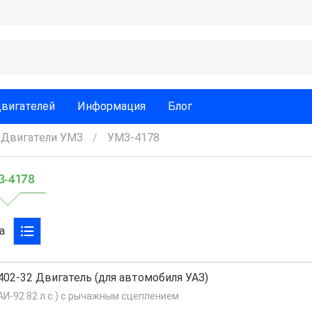
двигателей
Информация
Блог
Двигатели УМЗ
УМЗ-4178
З-4178
а
402-32 Двигатель (для автомобиля УАЗ)
АИ-92 82 л.с.) с рычажным сцеплением