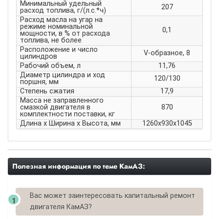
Минимальный удельный
207
расход топлива, г/(л.с.*ч)
Расход масла на угар на
режиме номинальной
0,1
мощности, в % от расхода
топлива, не более
Расположение и число
V-образное, 8
цилиндров
Рабочий объем, л
11,76
Диаметр цилиндра и ход
120/130
поршня, мм
Степень сжатия
17,9
Масса не заправленного
смазкой двигателя в
870
комплектности поставки, кг
Длина х Ширина х Высота, мм
1260х930х1045
Полезная информация по теме КамАЗ:
Вас может заинтересовать капитальный ремонт
двигателя КамАЗ?