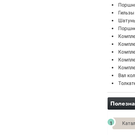
Поршни
Гильзы
Шатуны
Поршне
Компле
Компле
Компле
Компле
Компле
Вал ко
Толкате
Полезна
Катал