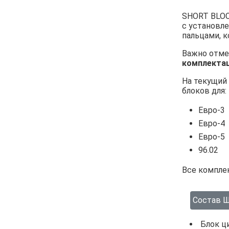
SHORT BLOC
с установл
пальцами, 
Важно отме
комплекта
На текущий
блоков для:
Евро‑3
Евро-4
Евро-5
96.02
Все компле
Состав Ш
Блок ц