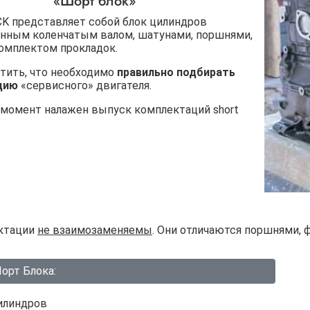
«Шорт блок»
K представляет собой блок цилиндров
енным коленчатым валом, шатунами, поршнями,
комплектом прокладок.
тить, что необходимо
правильно подбирать
цию
«сервисного» двигателя.
 момент налажен выпуск комплектаций short
ктации
не взаимозаменяемы
. Они отличаются поршнями, 
орт Блока:
илиндров