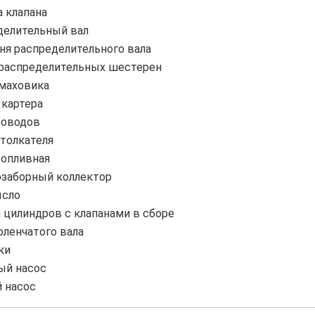
 клапана
делительный вал
ня распределительного вала
 распределительных шестерен
 маховика
 картера
роводов
толкателя
топливная
озаборный коллектор
сло
 цилиндров с клапанами в сборе
ленчатого вала
ки
ый насос
 насос