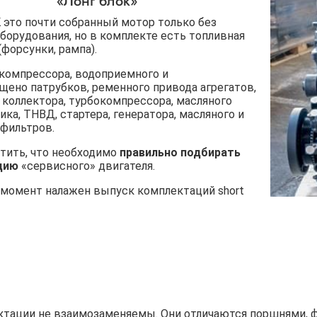
«Лонг блок»
 это почти собранный мотор только без
борудования, но в комплекте есть топливная
(форсунки, рампа).
компрессора, водоприемного и
щено патрубков, ременного привода агрегатов,
 коллектора, турбокомпрессора, масляного
ика, ТНВД, стартера, генератора, масляного и
 фильтров.
тить, что необходимо
правильно подбирать
цию
«сервисного» двигателя.
 момент налажен выпуск комплектаций short
ктации
не взаимозаменяемы
. Они отличаются поршнями, 