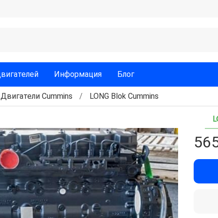
двигателей
Информация
Блог
Двигатели Cummins
LONG Blok Cummins
L
565