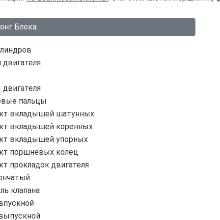
онг Блока:
илиндров
 двигателя
 двигателя
вые пальцы
кт вкладышей шатунных
кт вкладышей коренных
кт вкладышей упорных
кт поршневых колец
кт прокладок двигателя
ленчатый
ль клапана
 впускной
 выпускной