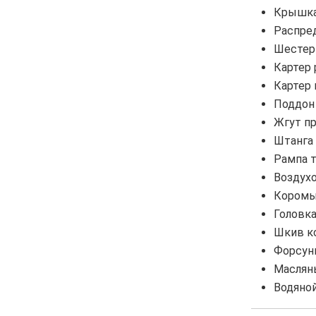
Крышка
Распре
Шестер
Картер
Картер
Поддон
Жгут п
Штанга 
Рампа 
Воздух
Коромы
Головка
Шкив ко
Форсун
Маслян
Водяной