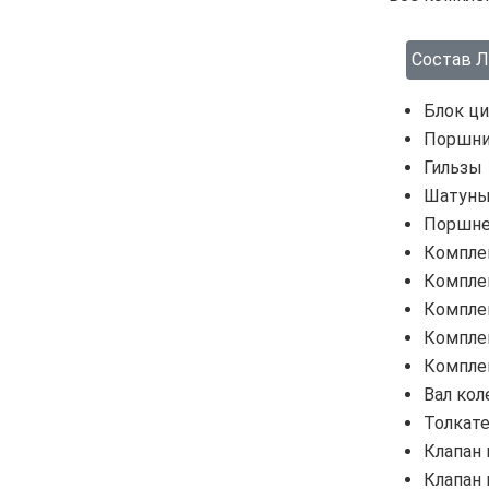
Состав Л
Блок ц
Поршни
Гильзы
Шатуны
Поршне
Компле
Компле
Компле
Компле
Компле
Вал ко
Толкате
Клапан
Клапан