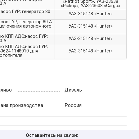
«Patriot Sport», УАЗ-23638
0 А.
«Pickup», УАЗ-23608 «Cargo»
асос ГУР; генератор 80
УАЗ-315148 «Hunter»
сос ГУР; генератор 80 А
одключения автономного
УАЗ-315148 «Hunter»
ую КПП АДС;насос ГУР;
УАЗ-315148 «Hunter»
0 А.
ую КПП АДС;насос ГУР;
 40624.1148010 для
УАЗ-315148 «Hunter»
отопителя
пливо
Дизель
рана производства
Россия
Оставайтесь на связи: