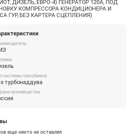
ОТ, ДИЗЕЛЬ, ЕВРО-4) ГЕНЕРАТОР 120А, ПОД
НОВКУ КОМПРЕССОРА КОНДИЦИОНЕРА И
СА ГУР, БЕЗ КАРТЕРА СЦЕПЛЕНИЯ)
арактеристики
оизводитель
МЗ
пливо
изель
п системы газообмена
ез турбонаддува
рана производства
оссия
вы
ов еще никто не оставлял