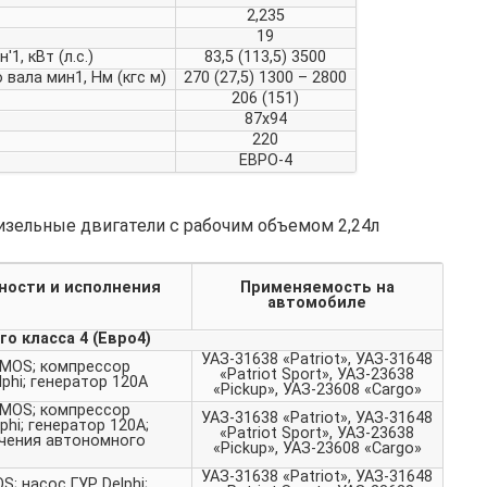
2,235
19
, кВт (л.с.)
83,5 (113,5) 3500
вала мин1, Нм (кгс м)
270 (27,5) 1300 – 2800
206 (151)
87x94
220
ЕВРО-4
изельные двигатели с рабочим объемом 2,24л
ности и исполнения
Применяемость на
автомобиле
о класса 4 (Евро4)
УАЗ-31638 «Patriot», УАЗ-31648
YMOS; компрессор
«Patriot Sport», УАЗ-23638
phi; генератор 120А
«Pickup», УАЗ-23608 «Cargo»
YMOS; компрессор
УАЗ-31638 «Patriot», УАЗ-31648
hi; генератор 120А;
«Patriot Sport», УАЗ-23638
ючения автономного
«Pickup», УАЗ-23608 «Cargo»
УАЗ-31638 «Patriot», УАЗ-31648
; насос ГУР Delphi;