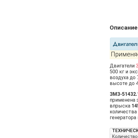
Описание
Двигател
Применяе
Двигатели
З
500 кг и эк
воздуха до 
высоте до 4
ЗМЗ-51432.
применена 
впрыска
14
количества 
генератора
ТЕХНИЧЕСК
Количество