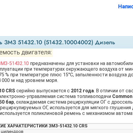
Напи
ь ЗМЗ 51432.10 (51432.10004002) Дизель
мость двигателя:
МЗ-51432.10
предназначены для установки на автомобили
сплуатации при температурах окружающего воздуха от мин
75 % при температуре плюс 15°С, запыленности воздуха до 
 000 м над уровнем моря.
10 CRS
серийно выпускается с
2012 года
. В отличии от с
электронно-управляемая система топливоподачи
Common 
50 бар
, охлаждаемая система рециркуляции ОГ с дроссел
рециркулируемых ОГ, используется для мягкого глушения 
 используется поликлиновой ремень с механизмом автома
ИЕ ХАРАКТЕРИСТИКИ ЗМЗ-51432.10 CRS
 цилиндров