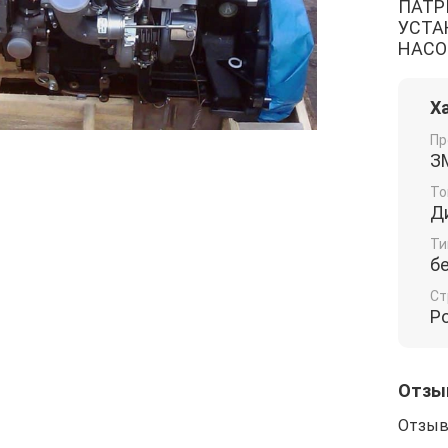
ПАТРИ
УСТА
НАСО
Х
Пр
З
То
Д
Ти
б
Ст
Р
Отзы
Отзыв