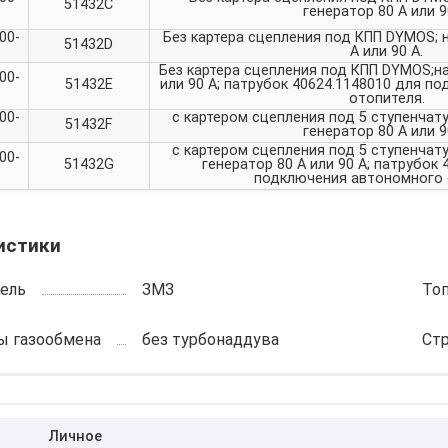
51432C
генератор 80 А или 9
00-
Без картера сцепления под КПП DYMOS; н
51432D
А или 90 А.
Без картера сцепления под КПП DYMOS;на
00-
51432E
или 90 А; патрубок 40624.1148010 для п
отопителя.
00-
с картером сцепления под 5 ступенчат
51432F
генератор 80 А или 9
с картером сцепления под 5 ступенчат
00-
51432G
генератор 80 А или 90 А; патрубок
подключения автономного 
истики
ель
ЗМЗ
То
ы газообмена
без турбонаддува
Ст
Личное