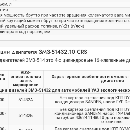
ъем, л
атия
 мощность брутто при частоте вращения коленчатого вала мин'1
й крутящий момент брутто при частоте вращения коленчатого 
 удельный расход топлива, г/кВт (г/лсч)
линдра и ход поршня, мм
ции двигателя ЗМЗ-51432.10 CRS
двигателей ЗМЗ-514 это 4-х цилиндровые 16-клапанные д
VDS-
ие
описательная
Характерные особенности омплект
 по
часть
двигателя
маркировки
ии дизелей ЗМЗ-51432 для автомобилей УАЗ экологическог
Без картера сцепления под КПП D
00
51432A
кондиционера SANDEN; насос ГУР Del
Без картера сцепления под КПП D
00-
кондиционера SANDEN; насос ГУР Delp
51432B
патрубок 40624.1148010 для подкл
отопителя.
00-
Без картера сцепления под КПП DYMOS