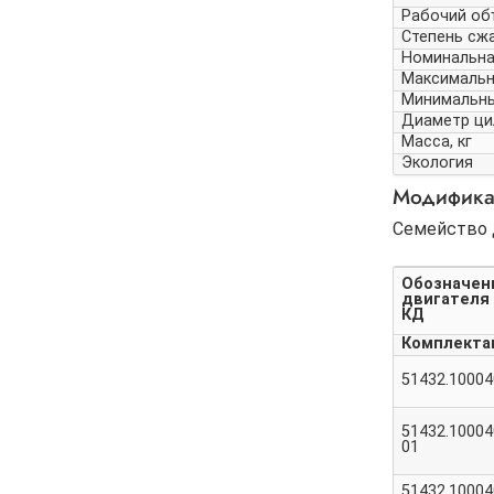
Рабочий об
Степень сж
Номинальная
Максимальны
Минимальный
Диаметр ци
Масса, кг
Экология
Модифика
Семейство 
Обозначен
двигателя
КД
Комплектац
51432.10004
51432.10004
01
51432.10004