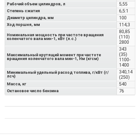
Рабочий объем цилиндров, л
5,55
Степень сжатия
6,5:1
Диаметр цилиндра, мм
100
Ход поршня, мм
114,3
80,85
Номинальная мощность при частоте вращения
(110)
коленчатого вала мин-1, кВт (л.с.)
2800
343
(35)
Максимальный крутящий момент при частоте
вращения коленчатого вала мин-1, Нм (кгсм)
1100-
1400
340,14
Минимальный удельный расход топлива, г/кВт (г/
лсч)
(250)
Масса, кг
540
Октановое число бензина
76