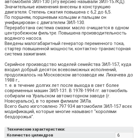
автомобиля ЗИЛ-130 (эту версию называли ЗИЛ-157КД).
Значительные изменения внесены в конструкцию
двигателя. Степень сжатия повышена с 6,2 до 6,5.
По поршням, поршневым кольцам и пальцам он
унифицирован с двигателем ЗИЛ-130.
Переработана система смазки: масло очищается в одном
центробежном фильтре. Повышена производительность
водяного насоса.
Введены малогабаритный генератор переменного тока,
стартер повышенной мощности, контактно-транзисторная
система зажигания.
Серийное производство моделей семейства ЗИЛ-157, куда
входил добрый десяток всевозможных исполнений,
продолжалось на Московском автозаводе им. Лихачева до
1988 г.,
т. е. в течение долгих лет после выхода в свет более
современных машин ЗИЛ-131. В 1978-1994 гг. автомобиль
собирали на Уральском автомоторном заводе (г.
Новоуральск), в то время филиале ЗИЛа.
Всего было изготовлено 797 934 автомобиля ЗИЛ-157 всех
модификаций, которые многие называют "королями
бездорожья".
Технические характеристики:
Количество цилиндров
6