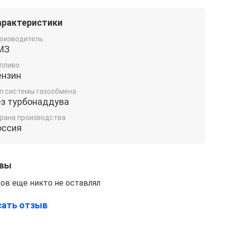
арактеристики
оизводитель
МЗ
пливо
ензин
п системы газообмена
ез турбонаддува
рана производства
оссия
вы
ов еще никто не оставлял
сать отзыв