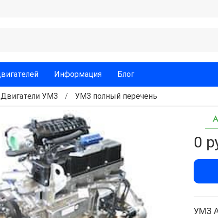
двигателей
Информация
Блог
Двигатели УМЗ
УМЗ полный перечень
А
0 р
УМЗ А