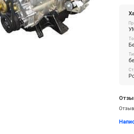
Х
Пр
У
То
Б
Ти
б
Ст
Р
Отзы
Отзыв
Напи