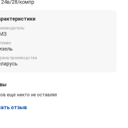
 24в/28/компр
арактеристики
оизводитель
МЗ
пливо
изель
рана производства
еларусь
вы
ов еще никто не оставлял
сать отзыв