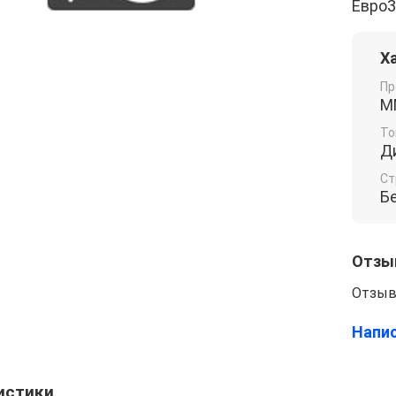
Евро3
Х
Пр
М
То
Д
Ст
Б
Отзы
Отзыв
Напи
истики