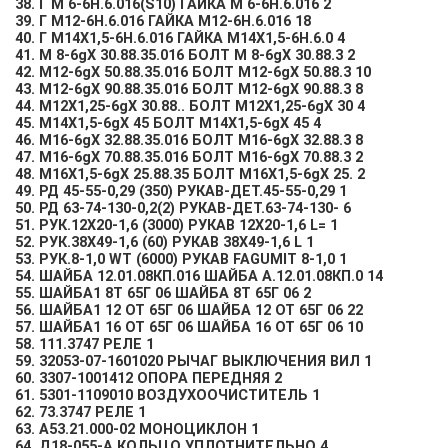
38. Г М 6-6Н.6.016(S10) ГАЙКА М 6-6Н.6.016 2
39. Г М12-6Н.6.016 ГАЙКА М12-6Н.6.016 18
40. Г М14Х1,5-6Н.6.016 ГАЙКА М14Х1,5-6Н.6.0 4
41. М 8-6gХ 30.88.35.016 БОЛТ М 8-6gХ 30.88.3 2
42. М12-6gХ 50.88.35.016 БОЛТ М12-6gХ 50.88.3 10
43. М12-6gХ 90.88.35.016 БОЛТ М12-6gХ 90.88.3 8
44. М12Х1,25-6gХ 30.88.. БОЛТ М12Х1,25-6gХ 30 4
45. М14Х1,5-6gХ 45 БОЛТ М14Х1,5-6gХ 45 4
46. М16-6gХ 32.88.35.016 БОЛТ М16-6gХ 32.88.3 8
47. М16-6gХ 70.88.35.016 БОЛТ М16-6gХ 70.88.3 2
48. М16Х1,5-6gХ 25.88.35 БОЛТ М16Х1,5-6gХ 25. 2
49. РД 45-55-0,29 (350) РУКАВ-ДЕТ.45-55-0,29 1
50. РД 63-74-130-0,2(2) РУКАВ-ДЕТ.63-74-130- 6
51. РУК.12Х20-1,6 (3000) РУКАВ 12Х20-1,6 L= 1
52. РУК.38Х49-1,6 (60) РУКАВ 38Х49-1,6 L 1
53. РУК.8-1,0 WT (6000) РУКАВ FAGUMIT 8-1,0 1
54. ШАЙБА 12.01.08КП.016 ШАЙБА А.12.01.08КП.0 14
55. ШАЙБА1 8Т 65Г 06 ШАЙБА 8Т 65Г 06 2
56. ШАЙБА1 12 ОТ 65Г 06 ШАЙБА 12 ОТ 65Г 06 22
57. ШАЙБА1 16 ОТ 65Г 06 ШАЙБА 16 ОТ 65Г 06 10
58. 111.3747 РЕЛЕ 1
59. 32053-07-1601020 РЫЧАГ ВЫКЛЮЧЕНИЯ ВИЛ 1
60. 3307-1001412 ОПОРА ПЕРЕДНЯЯ 2
61. 5301-1109010 ВОЗДУХООЧИСТИТЕЛЬ 1
62. 73.3747 РЕЛЕ 1
63. А53.21.000-02 МОНОЦИКЛОН 1
64. Д18-055-А КОЛЬЦО УПЛОТНИТЕЛЬНО 4