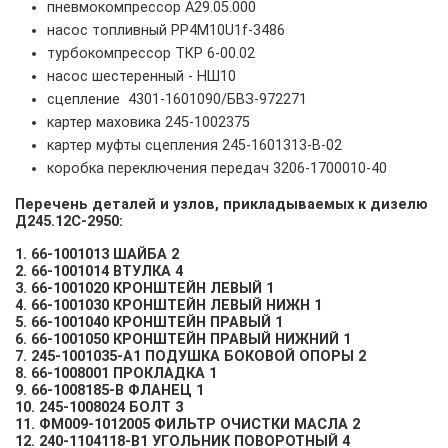
пневмокомпрессор А29.05.000
насос топливный PP4M10U1f-3486
турбокомпрессор ТКР 6-00.02
насос шестеренный - НШ10
сцепление 4301-1601090/БВЗ-972271
картер маховика 245-1002375
картер муфты сцепления 245-1601313-В-02
коробка переключения передач 3206-1700010-40
Перечень деталей и узлов, прикладываемых к дизелю
Д245.12С-2950:
1. 66-1001013 ШАЙБА 2
2. 66-1001014 ВТУЛКА 4
3. 66-1001020 КРОНШТЕЙН ЛЕВЫЙ 1
4. 66-1001030 КРОНШТЕЙН ЛЕВЫЙ НИЖН 1
5. 66-1001040 КРОНШТЕЙН ПРАВЫЙ 1
6. 66-1001050 КРОНШТЕЙН ПРАВЫЙ НИЖНИЙ 1
7. 245-1001035-А1 ПОДУШКА БОКОВОЙ ОПОРЫ 2
8. 66-1008001 ПРОКЛАДКА 1
9. 66-1008185-В ФЛАНЕЦ 1
10. 245-1008024 БОЛТ 3
11. ФМ009-1012005 ФИЛЬТР ОЧИСТКИ МАСЛА 2
12. 240-1104118-В1 УГОЛЬНИК ПОВОРОТНЫЙ 4