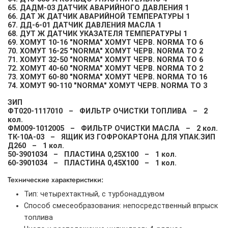
65. ДАДМ-03 ДАТЧИК АВАРИЙНОГО ДАВЛЕНИЯ 1
66. ДАТ Ж ДАТЧИК АВАРИЙНОЙ ТЕМПЕРАТУРЫ 1
67. ДД-6-01 ДАТЧИК ДАВЛЕНИЯ МАСЛА 1
68. ДУТ Ж ДАТЧИК УКАЗАТЕЛЯ ТЕМПЕРАТУРЫ 1
69. ХОМУТ 10-16 "NORMA" ХОМУТ ЧЕРВ. NORMA TO 6
70. ХОМУТ 16-25 "NORMA" ХОМУТ ЧЕРВ. NORMA TO 2
71. ХОМУТ 32-50 "NORMA" ХОМУТ ЧЕРВ. NORMA TO 6
72. ХОМУТ 40-60 "NORMA" ХОМУТ ЧЕРВ. NORMA TO 2
73. ХОМУТ 60-80 "NORMA" ХОМУТ ЧЕРВ. NORMA TO 16
74. ХОМУТ 90-110 "NORMA" ХОМУТ ЧЕРВ. NORMA TO 3
ЗИП
ФТ020-1117010 – ФИЛЬТР ОЧИСТКИ ТОПЛИВА – 2
кол.
ФМ009-1012005 – ФИЛЬТР ОЧИСТКИ МАСЛА – 2 кол.
ТК-10А-03 – ЯЩИК ИЗ ГОФРОКАРТОНА ДЛЯ УПАК.ЗИП
Д260 – 1 кол.
50-3901034 – ПЛАСТИНА 0,25Х100 – 1 кол.
60-3901034 – ПЛАСТИНА 0,45Х100 – 1 кол.
Технические характеристики:
Тип: четырехтактный, с турбонаддувом
Способ смесеобразования: непосредственный впрыск
топлива