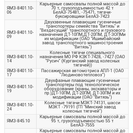
Карьерные самосвалы полной массой до
ЯМЗ-8401.10-
70 т, грузоподъемностью 42 т
06
БелАЗ-75481, -75471, тягачи-
буксировщики БелАЗ-7423
Двухзвенные плавающие гусеничные
транспортеры семейства "Витязь" и
"Вездесущий" транспортного и грузового
ЯМЗ-8401.10-
назначения ДТ-10ПМ,ДТ-20ПМ, ДТ-ЗОПМи
09
их модификации (ОАО "Ишимбайский
завод транспортного машиностроения
"Витязь")
Колесные тягачи специального
ЯМЗ-8401.10-
назначения МО РФ КЗКТ-7428, -7427 (ОАО
14
"Русич" (Курганский завод колесных
тягачей))
ЯМЗ-8401.10-
Пассажирская автомотриса АПЛ-1 (ОАО
17
"Людиновотепловоз")
Двухфазные плавающие гусеничные
транспортеры под технологическое
ЯМЗ-8401.10-
оборудование (краны, экскаваторы и
19
пр.)ДТ-10ПМ, ДТ-20ПМ, ДТ-30ПМ и их
модификации (ОАО "Витязь")
Колесные тягачи МЗКТ-74131, шасси
ЯМЗ-8401.10-
МЗКТ -79191 (ГП "Минский завод
24
колесных тягачей")
Карьерные самосвалы полной массой до
ЯМЗ-845.10
95 т, грузоподъемностью 55 т
БелАЗ-7555
Карьерные самосвалы полной массой до