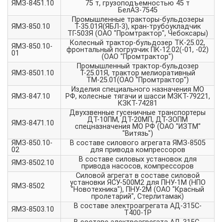
ЯМЗ-8451.10
75 т, грузоподъемностью 45 т
БелАЗ-7545
Промышленные тракторы-бульдозеры
ЯМЗ-850.10
Т-35.01Я(ЯБЛ-3), кран-трубоукладчик
ТГ-503Я (ОАО "Промтрактор", Чебоксары)
Колесный трактор-бульдозер ТК-25.02,
ЯМЗ-850.10-
фронтальный погрузчик ПК-12.02(-01, -02)
01
(ОАО "Промтрактор")
Промышленный трактор-бульдозер
ЯМЗ-8501.10
Т-25.01Я, трактор мелиоративный
ТМ-25.01(ОАО "Промтрактор")
Изделия специального назначения МО
ЯМЗ-847.10
РФ, колесные тягачи и шасси МЗКТ-79221,
КЗКТ-74281
Двухзвенные гусеничные транспортеры
ДТ-10ПМ, ДТ-20МП, ДТ-ЗОПМ
ЯМЗ-8471.10
спецназначения МО РФ (ОАО "ИЗТМ"
"Витязь")
ЯМЗ-850.10-
В составе силового агрегата ЯМЗ-8505
02
для привода компрессоров
В составе силовых установок для
ЯМЗ-8502.10
привода насосов, компрессоров
Силовой агрегат в составе силовой
установки ЯСУ-500М2 для ПНУ-1М (НПО
ЯМЗ-8502
"Новотехника"), ПНУ-2М (ОАО "Красный
пролетарий", Стерлитамак)
В составе электроагрегата АД-315С-
ЯМЗ-8503.10
Т400-1Р