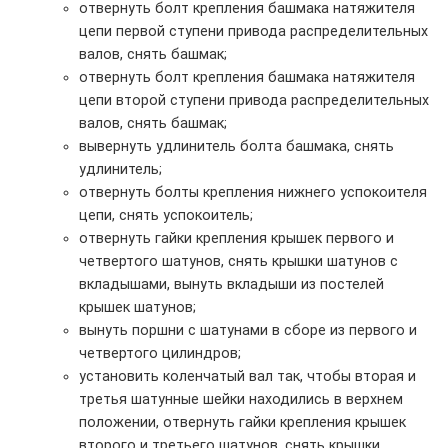
отвернуть болт крепления башмака натяжителя
цепи первой ступени привода распределительных
валов, снять башмак;
отвернуть болт крепления башмака натяжителя
цепи второй ступени привода распределительных
валов, снять башмак;
вывернуть удлинитель болта башмака, снять
удлинитель;
отвернуть болты крепления нижнего успокоителя
цепи, снять успокоитель;
отвернуть гайки крепления крышек первого и
четвертого шатунов, снять крышки шатунов с
вкладышами, вынуть вкладыши из постелей
крышек шатунов;
вынуть поршни с шатунами в сборе из первого и
четвертого цилиндров;
установить коленчатый вал так, чтобы вторая и
третья шатунные шейки находились в верхнем
положении, отвернуть гайки крепления крышек
второго и третьего шатунов, снять крышки