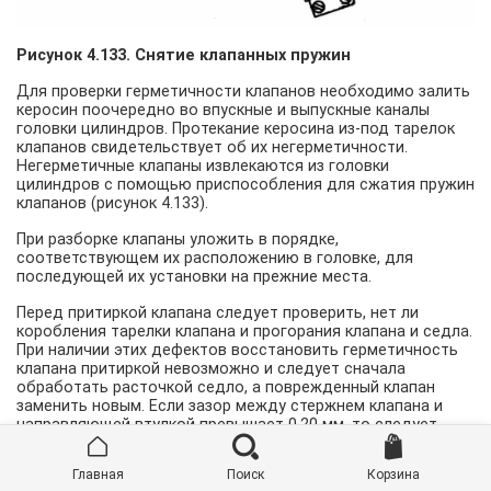
Рисунок 4.133. Снятие клапанных пружин
Для проверки герметичности клапанов необходимо залить
керосин поочередно во впускные и выпускные каналы
головки цилиндров. Протекание керосина из-под тарелок
клапанов свидетельствует об их негерметичности.
Негерметичные клапаны извлекаются из головки
цилиндров с помощью приспособления для сжатия пружин
клапанов (рисунок 4.133).
При разборке клапаны уложить в порядке,
соответствующем их расположению в головке, для
последующей их установки на прежние места.
Перед притиркой клапана следует проверить, нет ли
коробления тарелки клапана и прогорания клапана и седла.
При наличии этих дефектов восстановить герметичность
клапана притиркой невозможно и следует сначала
обработать расточкой седло, а поврежденный клапан
заменить новым. Если зазор между стержнем клапана и
направляющей втулкой превышает 0,20 мм, то следует
клапан и втулку заменить новыми.
Главная
Поиск
Корзина
Для запасных частей клапаны выпускаются номинального