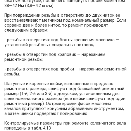
сжатым воздухом, после чего завернуть пробки моментом
38—42 Нм (3,8—4,2 кгс·м).
При повреждении резьбы в отверстиях до двух ниток ее
восстанавливают метчиком под номинальный размер. Если
сорвано две и более ниток, то ремонт производят
следующим образом:
- резьбы в отверстиях под болты крепления маховика —
установкой резьбовых спиральных вставок;
- резьбы в отверстии под храповик — нарезанием
ремонтной резьбы;
- резьбы в отверстиях под пробки — нарезанием ремонтной
резьбы.
Шатунные и коренные шейки, изношенные в пределах
ремонтного размера, шлифуют под ближайший ремонтный
размер (1-й, 2-й или 3-й) с допуском, установленным для
шеек номинального размера (все шейки шлифуют под один
ремонтный размер). Острые кромки фасок масляных
каналов притупляют конусным абразивным инструментом,
а затем шейки подвергают полированию.
Контролируемые параметры при ремонте коленчатого вала
приведены в табл. 4.13