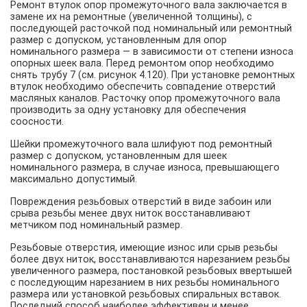
Ремонт втулок опop промежуточного вала заключается в
замене их на ремонтные (увеличенной толщины), с
последующей расточкой под номинальный или ремонтный
размер с допуском, установленным для опор
номинального размера — в зависимости от степени износа
опорных шеек вала. Перед ремонтом опор необходимо
снять трубу 7 (см. рисунок 4.120). При установке ремонтных
втулок необходимо обеспечить совпадение отверстий
масляных каналов. Расточку опор промежуточного вала
производить за одну установку для обеспечения
соосности.
Шейки промежуточного вала шлифуют под ремонтный
размер с допуском, установленным для шеек
номинального размера, в случае износа, превышающего
максимально допустимый.
Повреждения резьбовых отверстий в виде забоин или
срыва резьбы менее двух ниток восстанавливают
метчиком под номинальный размер.
Резьбовые отверстия, имеющие износ или срыв резьбы
более двух ниток, восстанавливаются нарезанием резьбы
увеличенного размера, постановкой резьбовых ввертышей
с последующим нарезанием в них резьбы номинального
размера или установкой резьбовых спиральных вставок.
Последний способ наиболее эффективен и менее