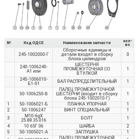
кол-
№
Код ОДСЕ
Наименование запчасти
во
Сборочные единицы и
245-1002000-Г
детали входят в сборку
0
блока цилиндров
ШЕСТЕРНЯ
240-1006240-
ПРОМЕЖУТОЧНАЯ СО
1
А1 или
ВТУЛКОЙ
245-1006010-
ВАЛ РАСПРЕДЕЛИТЕЛЬНЫЙ
1
Б1-01
ПАЛЕЦ ПРОМЕЖУТОЧНОЙ
50-1006250-В
ШЕСТЕРНИ (входит в сборку
1
блока 245-1002010-Г)
1
50-1006021-Б
ПЛАНКА УПОРНАЯ
1
2
50-1006247
ВИНТ СПЕЦИАЛЬНЫЙ
1
М10-6gХ
3
БОЛТ
1
25.88.35.016
4
10 65Г 06
ШАЙБА
2
5
50-1005021-А
ЗАГЛУШКА
1
ПАЛЕЦ ПРОМЕЖУТОЧНОЙ